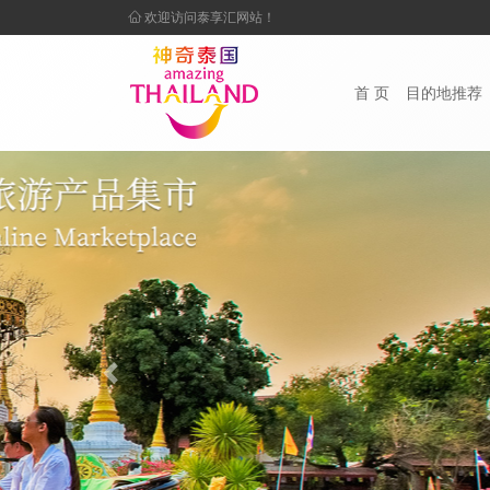
欢迎访问泰享汇网站！
首 页
目的地推荐
Previous