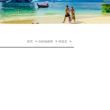
>
>
>
首页
目的地推荐
瑶诺岛