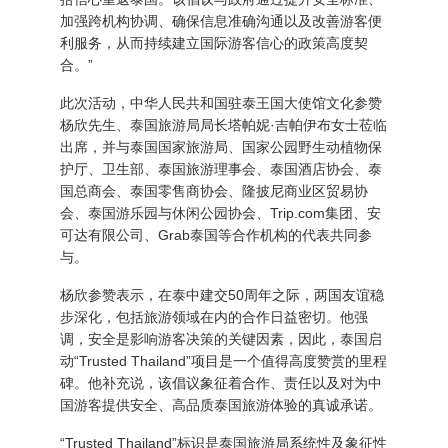
加强跨机构协调、确保信息准确沟通以及改善游客便
利服务，从而持续建立国际游客信心的政策高度契
合。”
此次活动，中华人民共和国驻泰王国大使馆文化参赞
杨欣先生、泰国旅游局局长塔帕妮·吉帕伊布女士莅临
出席，并与泰国国家旅游局、国家公园野生动植物保
护厅、卫生部、泰国旅游理事会、泰国酒店协会、泰
国总商会、泰国零售商协会、隆披尼商业区贸易协
会、泰国游乐园与休闲公园协会、Trip.com集团、安
可达有限公司、Grab泰国等合作机构的代表共同参
与。
杨欣参赞表示，在泰中建交50周年之际，两国友谊稳
步深化，包括旅游领域在内的合作日益密切。他强
调，安全是影响游客决策的关键因素，因此，泰国启
动“Trusted Thailand”项目是一个值得高度赞赏的里程
碑。他补充说，该倡议象征着合作、责任以及对为中
国游客提供安全、高品质泰国旅游体验的真诚承诺。
“Trusted Thailand”标识是泰国旅游局系统性及象征性