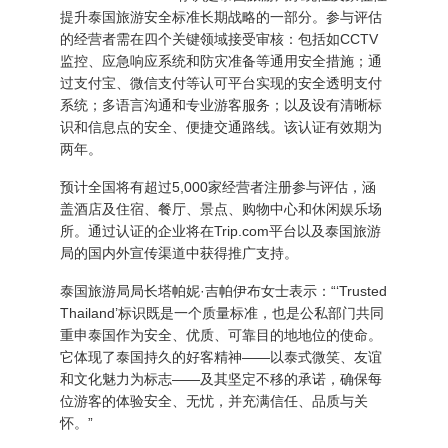
提升泰国旅游安全标准长期战略的一部分。参与评估
的经营者需在四个关键领域接受审核：包括如CCTV
监控、应急响应系统和防灾准备等通用安全措施；通
过支付宝、微信支付等认可平台实现的安全透明支付
系统；多语言沟通和专业游客服务；以及设有清晰标
识和信息点的安全、便捷交通路线。该认证有效期为
两年。
预计全国将有超过5,000家经营者注册参与评估，涵
盖酒店及住宿、餐厅、景点、购物中心和休闲娱乐场
所。通过认证的企业将在Trip.com平台以及泰国旅游
局的国内外宣传渠道中获得推广支持。
泰国旅游局局长塔帕妮·吉帕伊布女士表示：“‘Trusted
Thailand’标识既是一个质量标准，也是公私部门共同
重申泰国作为安全、优质、可靠目的地地位的使命。
它体现了泰国持久的好客精神——以泰式微笑、友谊
和文化魅力为标志——及其坚定不移的承诺，确保每
位游客的体验安全、无忧，并充满信任、品质与关
怀。”