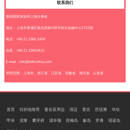
联系我们
泰国国家旅游局上海办事处
地址：上海市黄浦区南京西路288号创兴金融中心2703室
电话：+86 21 3366 3409
传真：+86 21 33663410
E-mail：info@tatinchina.com
管辖范围：上海市、浙江省、江苏省、安徽省、湖北省、山东省
首页
目的地推荐
曼谷及周边
清迈
普吉
芭堤雅
华欣
甲米
清莱
攀牙府
湄丰颂
苏梅岛
象岛
罗勇
瑶诺岛